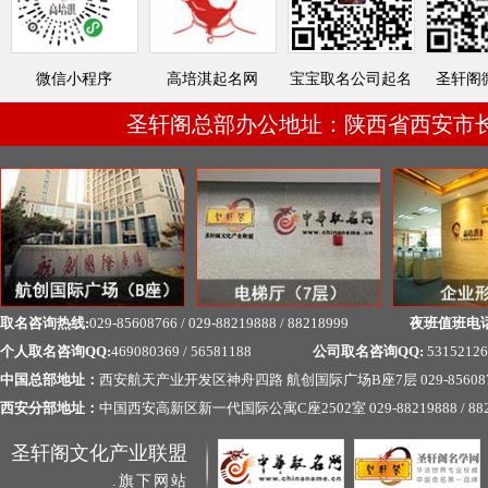
微信小程序
高培淇起名网
宝宝取名公司起名
圣轩阁
圣轩阁总部办公地址：陕西省西安市长
取名咨询热线:
029-85608766 / 029-88219888 / 88218999
夜班值班电
个人取名咨询QQ:
469080369 / 56581188
公司取名咨询QQ:
53152126
中国总部地址：
西安航天产业开发区神舟四路 航创国际广场B座7层 029-856087
西安分部地址：
中国西安高新区新一代国际公寓C座2502室 029-88219888 / 882
圣轩阁文化产业联盟
.旗下网站