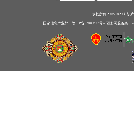
版权所有 2016-2020
知识
国家信息产业部：陕ICP备05000577号-7 西安网监备案：XA