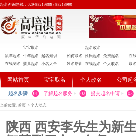
起名咨询热线：029-88219888 / 88218999
宝宝取名
起名改名
鼠年起名
牛年起名
起名知识
如何取名
姓氏起名
免费起名
在
在线测名
婴儿起名
小名大全
姓名培训
在线起名
个人改名
取
网站首页
宝宝取名
个人改名
公司起
起名步骤
01
了解起名服务
02
提交起名申请
03
当前位置:
首页
>
个人动态
陕西 西安李先生为新