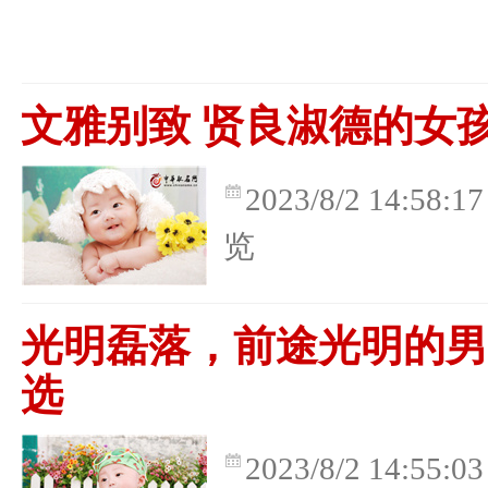
文雅别致 贤良淑德的女
2023/8/2 14:58:17
览
光明磊落，前途光明的
选
2023/8/2 14:55:03