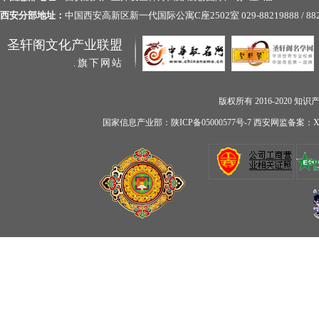
西安分部地址：
中国西安高新区新一代国际公寓C座2502室 029-88219888 / 882
圣轩阁文化产业联盟
.旗下网站
版权所有 2016-2020
知识
国家信息产业部：陕ICP备05000577号-7 西安网监备案：XA