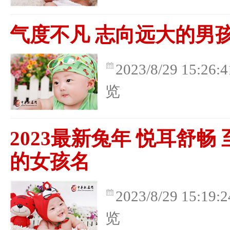
气度不凡 志向远大的男
2023/8/29 15:26:4
览
2023最新兔年 悦耳舒畅
的女孩名
2023/8/29 15:19:2
览