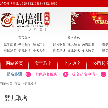
起名咨询热线：029-88219888 / 88218999
宝宝取名
起名改名
鼠年起名
牛年起名
起名知识
如何取名
姓氏起名
免费起名
在
在线测名
婴儿起名
小名大全
姓名培训
在线起名
个人改名
取
网站首页
宝宝取名
个人改名
公司起
起名步骤
01
了解起名服务
02
提交起名申请
03
当前位置:
首页
>
婴儿取名
婴儿取名