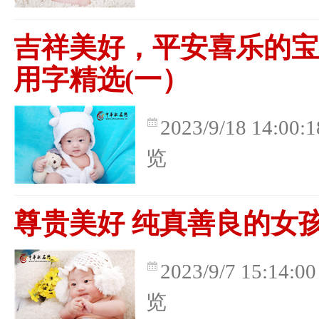
吉祥美好，平安喜乐的
用字精选(一）
2023/9/18 14:00:1
览
尊贵美好 纯真善良的女
2023/9/7 15:14:00
览