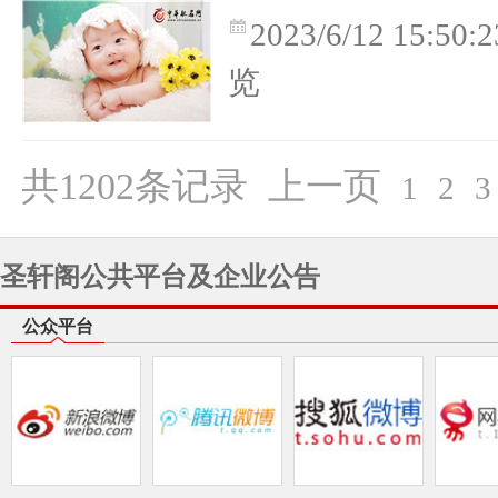
2023/6/12 15:50:2
览
共1202条记录
上一页
1
2
3
圣轩阁公共平台及企业公告
公众平台