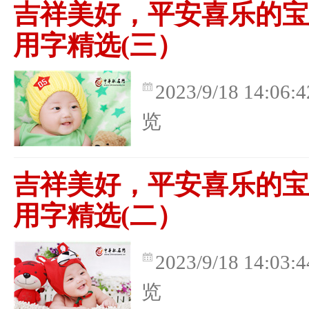
吉祥美好，平安喜乐的
用字精选(三）
2023/9/18 14:06:4
览
吉祥美好，平安喜乐的
用字精选(二）
2023/9/18 14:03:4
览