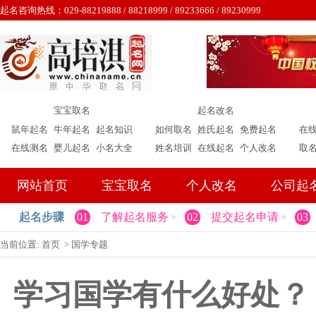
起名咨询热线：029-88219888 / 88218999 / 89233666 / 89230999
宝宝取名
起名改名
鼠年起名
牛年起名
起名知识
如何取名
姓氏起名
免费起名
在
在线测名
婴儿起名
小名大全
姓名培训
在线起名
个人改名
取
网站首页
宝宝取名
个人改名
公司起
起名步骤
01
了解起名服务
02
提交起名申请
03
当前位置:
首页
>
国学专题
学习国学有什么好处？