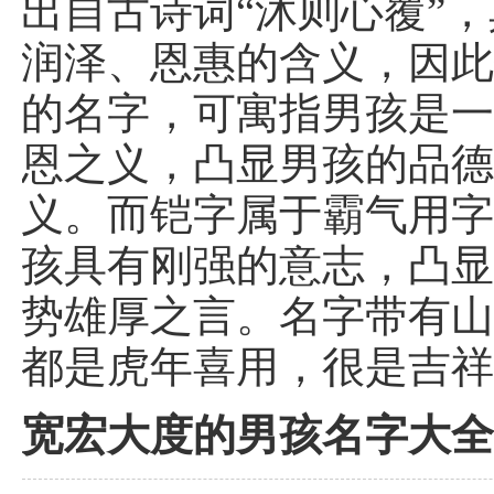
出自古诗词“沐则心覆”
润泽、恩惠的含义，因
的名字，可寓指男孩是
恩之义，凸显男孩的品
义。而铠字属于霸气用
孩具有刚强的意志，凸
势雄厚之言。名字带有
都是虎年喜用，很是吉
宽宏大度的男孩名字大