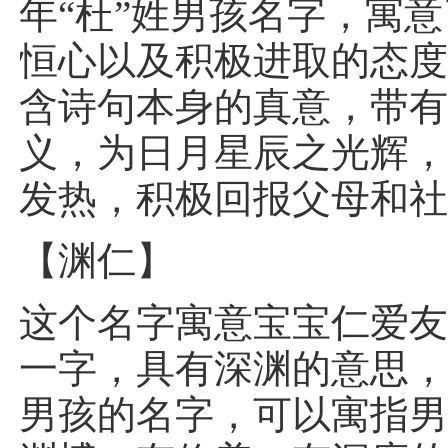
年“杜”姓男孩名字，寓
恒心以及积极进取的态
含诗句本身的真意，带
义，为日月星辰之光辉
发热，积极回报父母和
【渊仁】
这个名字寓意宝宝仁爱
一字，具有深渊的意思
男孩的名字，可以寓指