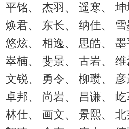
平铭、 杰羽、 遥寒、 
焕君、 东长、 纳佳、 
悠炫、 相逸、 思皓、 
崒楠、 斐景、 古岩、 
文锐、 勇令、 柳瓒、 
卓邦、 尚岩、 昌谦、 
林仕、 画文、 景熙、 