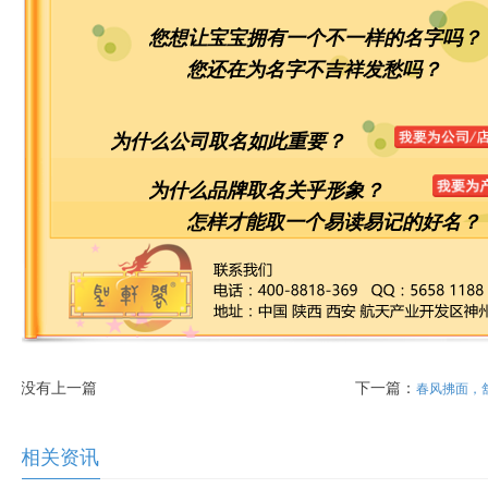
您想让宝宝拥有一个不一样的名字吗？
您还在为名字不吉祥发愁吗？
为什么公司取名如此重要？
为什么品牌取名关乎形象？
怎样才能取一个易读易记的好名？
没有上一篇
下一篇：
春风拂面，
相关资讯