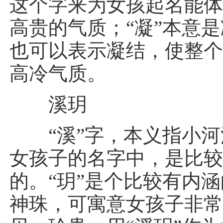
这个字来为女孩起名能
高贵的气质；“凝”本意
也可以表示凝结，使整
高冷气质。
溪玥
“溪”字，本义指小河
女孩子的名字中，是比
的。“玥”是个比较有内
神珠，可寓意女孩子非