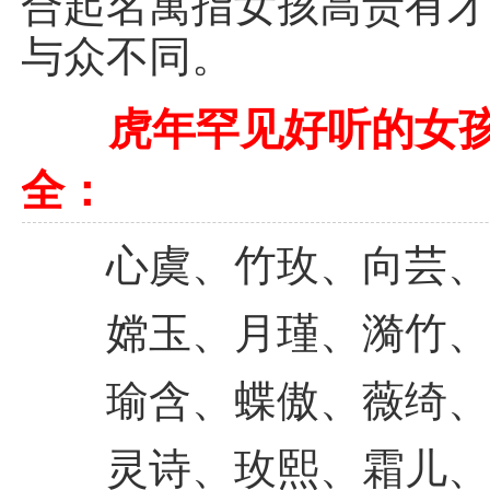
合起名寓指女孩高贵有
与众不同。
虎年罕见好听的女孩
全：
心虞、竹玫、向芸、
嫦玉、月瑾、漪竹、
瑜含、蝶傲、薇绮、
灵诗、玫熙、霜儿、