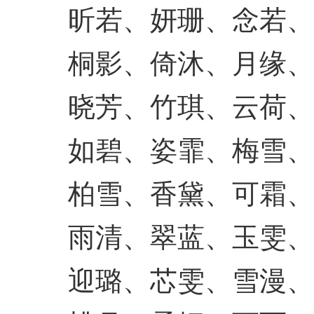
昕若、妍珊、念若、
桐影、倚沐、月缘、
晓芳、竹琪、云荷、
如碧、姿霏、梅雪、
柏雪、香黛、可霜、
雨清、翠蓝、玉雯、
迎璐、芯雯、雪漫、