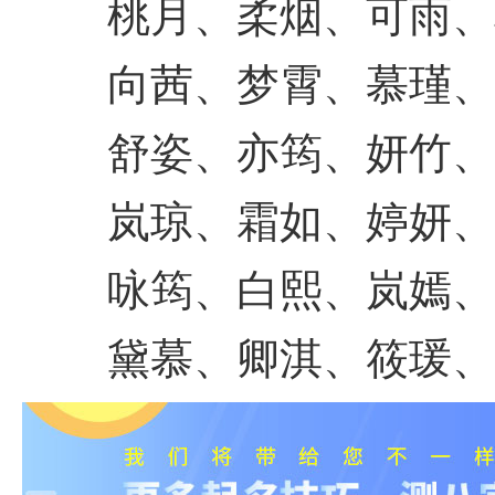
桃月、柔烟、可雨、
向茜、梦霄、慕瑾、
舒姿、亦筠、妍竹、
岚琼、霜如、婷妍、
咏筠、白熙、岚嫣、
黛慕、卿淇、筱瑗、