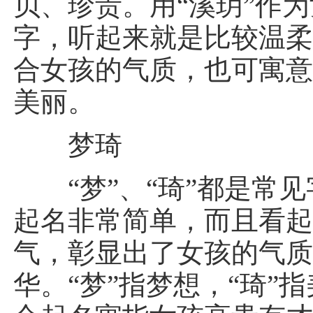
贝、珍贵。用“溪玥”作
字，听起来就是比较温
合女孩的气质，也可寓
美丽。
梦琦
“梦”、“琦”都是常见
起名非常简单，而且看
气，彰显出了女孩的气
华。“梦”指梦想，“琦”