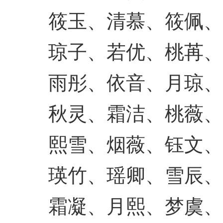
筱玉、清慕、筱佩、
琼子、若优、桃苒、
雨彤、依音、月琼、
秋灵、霜洁、桃薇、
熙雪、烟薇、钰文、
瑛竹、瑶卿、雪辰、
霜凝、月熙、梦虞、