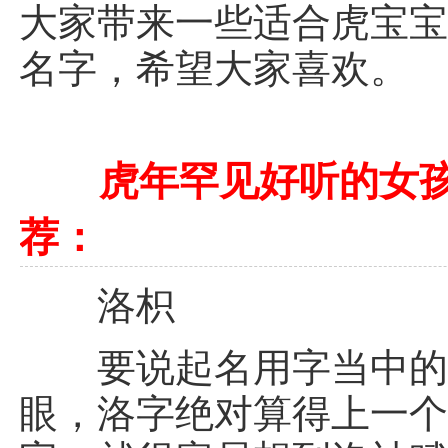
大家带来一些适合虎宝
名字，希望大家喜欢。
虎年罕见好听的女孩
荐：
洛枳
要说起名用字当中的
眼，洛字绝对算得上一