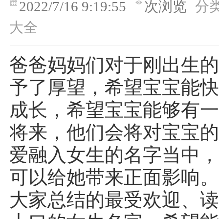
2022/7/16 9:19:55
次浏览
分
大全
爸爸妈妈们对于刚出生
予了厚望，希望宝宝能
成长，希望宝宝能够有
将来，他们会将对宝宝
爱融入女生的名字当中
可以给她带来正面影响
大家总结的最受欢迎、