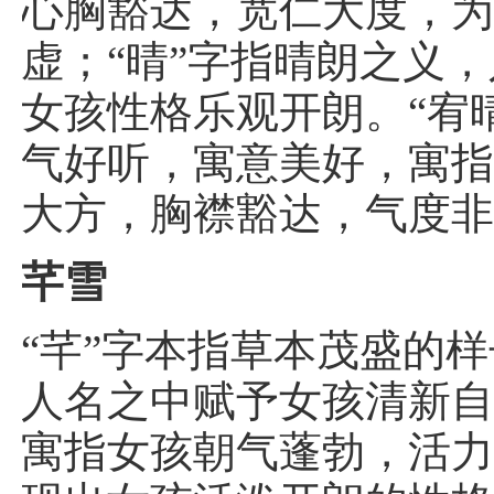
心胸豁达，宽仁大度，
虚；“晴”字指晴朗之义
女孩性格乐观开朗。“宥
气好听，寓意美好，寓
大方，胸襟豁达，气度
芊雪
“芊”字本指草本茂盛的
人名之中赋予女孩清新
寓指女孩朝气蓬勃，活