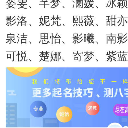
姿雯、芊梦、澜媛、冰
影洛、妮梵、熙薇、甜
泉洁、思怡、影曦、南
可悦、楚娜、寄梦、紫