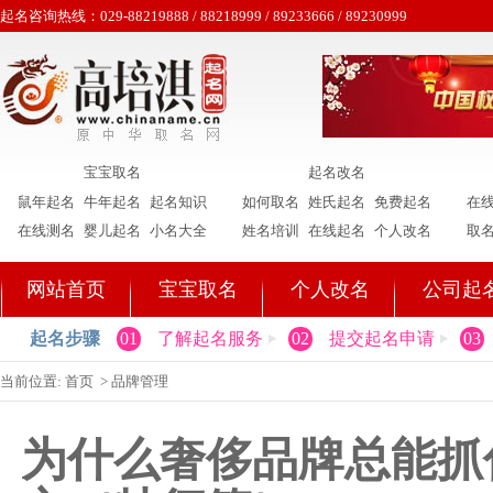
起名咨询热线：029-88219888 / 88218999 / 89233666 / 89230999
宝宝取名
起名改名
鼠年起名
牛年起名
起名知识
如何取名
姓氏起名
免费起名
在
在线测名
婴儿起名
小名大全
姓名培训
在线起名
个人改名
取
网站首页
宝宝取名
个人改名
公司起
起名步骤
01
了解起名服务
02
提交起名申请
03
当前位置:
首页
>
品牌管理
为什么奢侈品牌总能抓