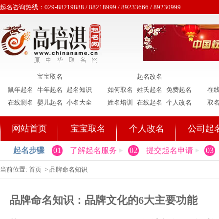
起名咨询热线：029-88219888 / 88218999 / 89233666 / 89230999
宝宝取名
起名改名
鼠年起名
牛年起名
起名知识
如何取名
姓氏起名
免费起名
在
在线测名
婴儿起名
小名大全
姓名培训
在线起名
个人改名
取
网站首页
宝宝取名
个人改名
公司起
起名步骤
01
了解起名服务
02
提交起名申请
03
当前位置:
首页
>
品牌命名知识
品牌命名知识：品牌文化的6大主要功能