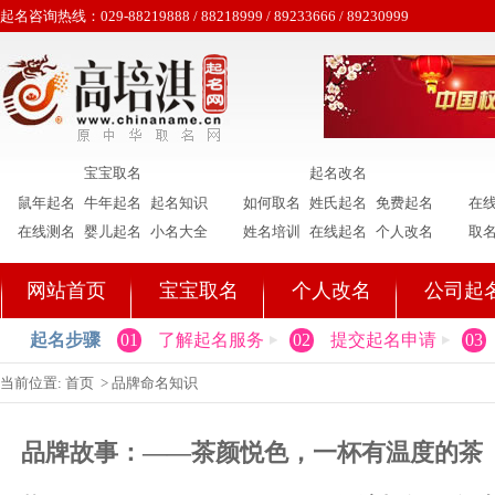
起名咨询热线：029-88219888 / 88218999 / 89233666 / 89230999
宝宝取名
起名改名
鼠年起名
牛年起名
起名知识
如何取名
姓氏起名
免费起名
在
在线测名
婴儿起名
小名大全
姓名培训
在线起名
个人改名
取
网站首页
宝宝取名
个人改名
公司起
起名步骤
01
了解起名服务
02
提交起名申请
03
当前位置:
首页
>
品牌命名知识
品牌故事：——茶颜悦色，一杯有温度的茶