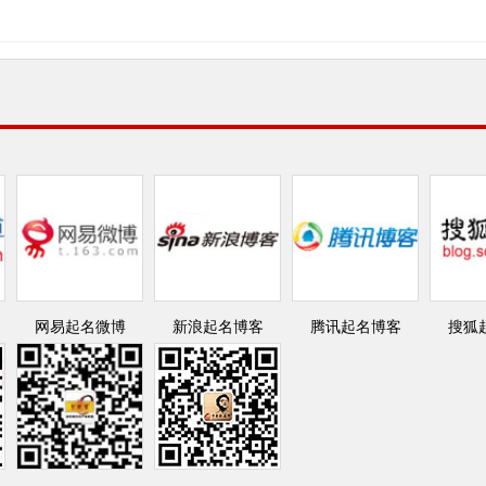
网易起名微博
新浪起名博客
腾讯起名博客
搜狐