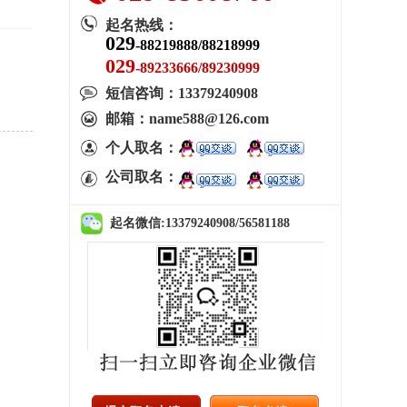
起名热线：
029
-88219888/88218999
029
-89233666/89230999
短信咨询：
13379240908
邮箱：name588@126.com
个人取名：
公司取名：
起名微信:
13379240908/56581188