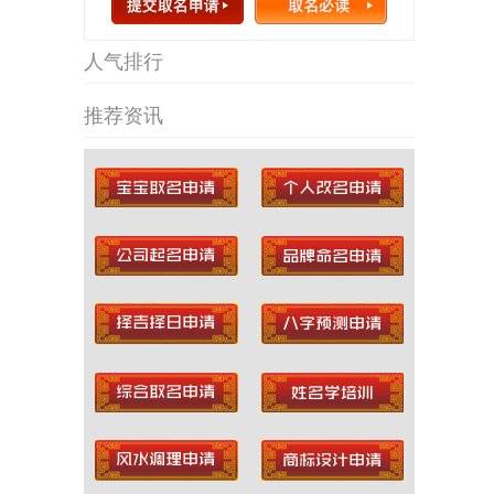
人气排行
推荐资讯