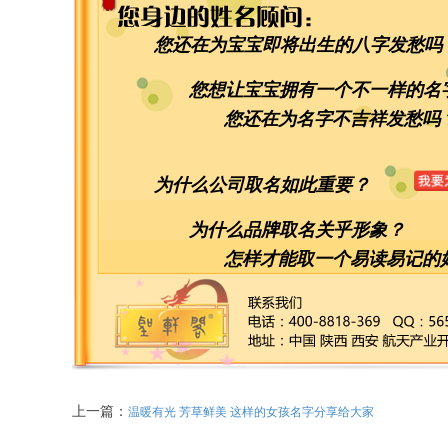
您还在为宝宝即将出生的八字发愁吗
您想让宝宝拥有一个不一样的名
您还在为名字不吉祥发愁吗
为什么公司取名如此重要？
为什么品牌取名关乎形象？
怎样才能取一个易读易记的
上一篇：
温暖有光 芳草鲜美 这样的女孩名字分享给大家