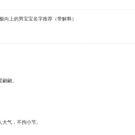
。
度翩翩。
人大气，不拘小节。