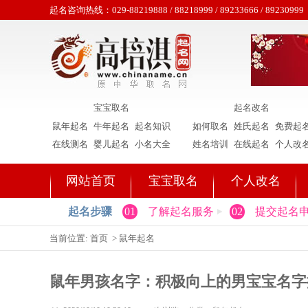
起名咨询热线：029-88219888 / 88218999 / 89233666 / 89230999
宝宝取名
起名改名
鼠年起名
牛年起名
起名知识
如何取名
姓氏起名
免费起
在线测名
婴儿起名
小名大全
姓名培训
在线起名
个人改
网站首页
宝宝取名
个人改名
起名步骤
01
了解起名服务
02
提交起名
当前位置:
首页
>
鼠年起名
鼠年男孩名字：积极向上的男宝宝名字