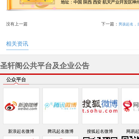
没有上一篇
下一篇：
男孩起名，古
相关资讯
圣轩阁公共平台及企业公告
公众平台
新浪起名微博
腾讯起名微博
搜狐起名微博
网易