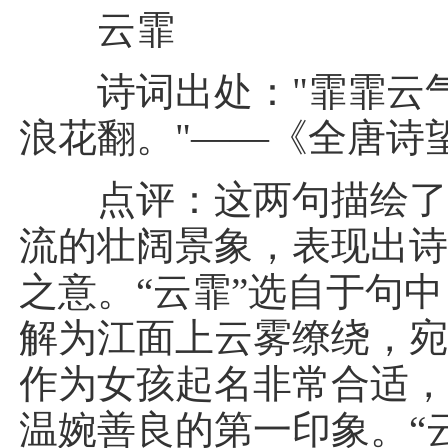
云霏
诗词出处："霏霏云
浪花翻。"——《全唐诗
点评：这两句描绘了
流的壮阔景象，表现出
之意。“云霏”选自于句
解为江面上云雾缭绕，
作为女孩起名非常合适
温婉善良的第一印象。“