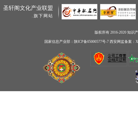
圣轩阁文化产业联盟
.旗下网站
版权所有 2016-2020
知识
国家信息产业部：陕ICP备05000577号-7 西安网监备案：XA