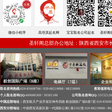
微信小程序
高培淇起名网
宝宝取名公司起名
圣轩阁
圣轩阁总部办公地址：陕西省西安市长
取名咨询热线:
029-85608766 / 029-88219888 / 88218999
夜班值班电
个人取名咨询QQ:
469080369 / 56581188
公司取名咨询QQ:
53152126
中国总部地址：
西安航天产业开发区神舟四路 航创国际广场B座7层 029-856087
西安分部地址：
中国西安高新区新一代国际公寓C座2502室 029-88219888 / 882