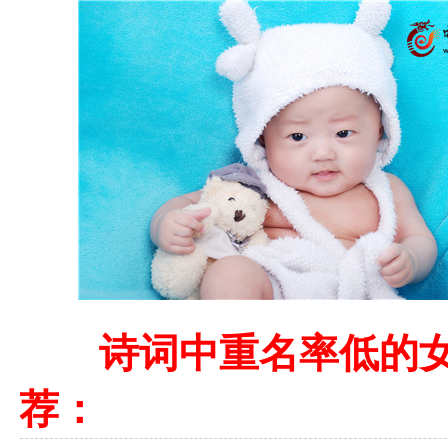
诗词中重名率低的女
荐：