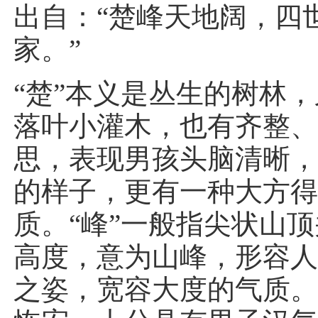
出自：“楚峰天地阔，四
家。”
“楚”本义是丛生的树林
落叶小灌木，也有齐整
思，表现男孩头脑清晰
的样子，更有一种大方
质。“峰”一般指尖状山
高度，意为山峰，形容
之姿，宽容大度的气质