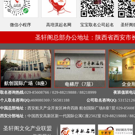
微信小程序
高培淇起名网
宝宝取名公司起名
圣轩阁
圣轩阁总部办公地址：陕西省西安市长
取名咨询热线:
029-85608766 / 029-88219888 / 88218999
夜班值班电
个人取名咨询QQ:
469080369 / 56581188
公司取名咨询QQ:
53152126
中国总部地址：
西安航天产业开发区神舟四路 航创国际广场B座7层 029-856087
西安分部地址：
中国西安高新区新一代国际公寓C座2502室 029-88219888 / 882
圣轩阁文化产业联盟