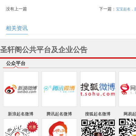
没有上一篇
下一篇：
宝宝起名，
相关资讯
圣轩阁公共平台及企业公告
公众平台
新浪起名微博
腾讯起名微博
搜狐起名微博
网易