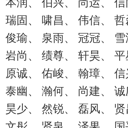
本润、 伯兴、 尚运、 
瑞固、 啸昌、 伟信、 
俊瑜、 泉雨、 冠冠、 
岩尚、 绩尊、 轩昊、 
原诚、 佑峻、 翰璋、 
泰幽、 瀚何、 尚建、 
昊少、 然锐、 磊风、 
文彤、 贤泉、 泽果、 