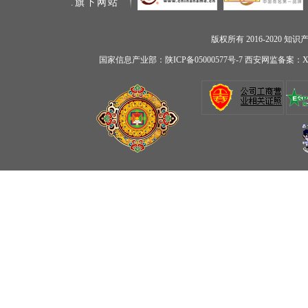
.旗下网站
版权所有 2016-2020
知识
国家信息产业部：陕ICP备05000577号-7 西安网监备案：XA