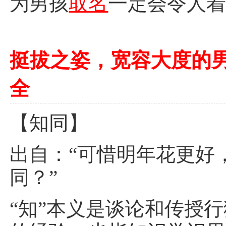
为男孩
取名
一定会令人着
挺拔之姿，宽容大度的
全
【知同】
出自：“可惜明年花更好
同？”
“知”本义是谈论和传授