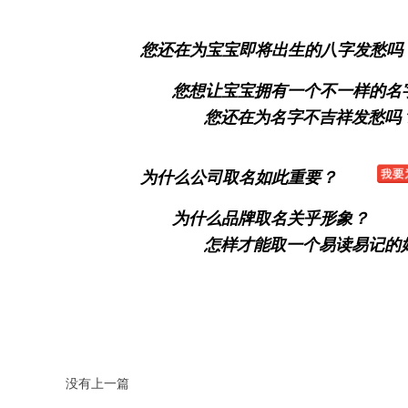
您还在为宝宝即将出生的八字发愁吗
您想让宝宝拥有一个不一样的名
您还在为名字不吉祥发愁吗
为什么公司取名如此重要？
为什么品牌取名关乎形象？
怎样才能取一个易读易记的
没有上一篇