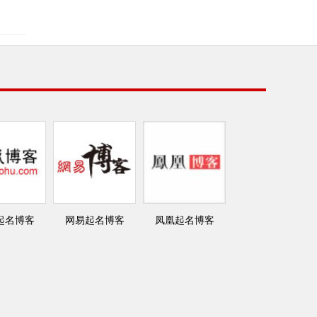
起名博客
网易起名博客
凤凰起名博客