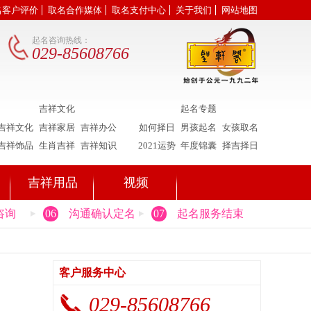
名客户评价
取名合作媒体
取名支付中心
关于我们
网站地图
起名咨询热线：
029-85608766
吉祥文化
起名专题
吉祥文化
吉祥家居
吉祥办公
如何择日
男孩起名
女孩取名
吉祥饰品
生肖吉祥
吉祥知识
2021运势
年度锦囊
择吉择日
吉祥用品
视频
咨询
06
沟通确认定名
07
起名服务结束
客户服务中心
029-85608766