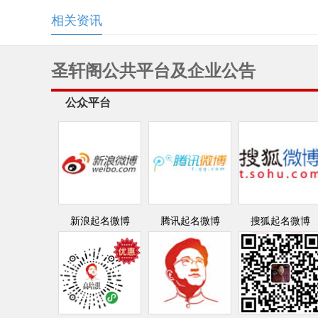
相关资讯
圣轩阁公共平台及企业公告
公众平台
新浪起名微博
腾讯起名微博
搜狐起名微博