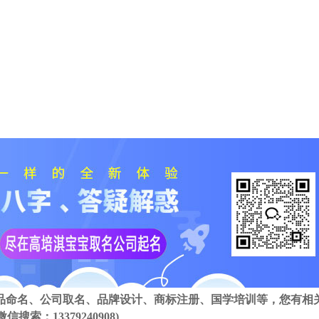
品命名、公司取名、品牌设计、商标注册、国学培训等，您有相
搜索：13379240908)