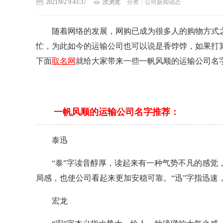
2021/9/2 9:43:37
次浏览
分类：公司新闻动态
随着网络的发展，网购已成为很多人的购物方式之
忙，为此如今的运输公司也可以说是香饽饽，如果打
下面
取名网
就给大家带来一些一帆风顺的运输公司名
一帆风顺的运输公司名字推荐：
泰迅
“泰”字读音醇厚，读起来有一种气势不凡的感觉，
局感，也使公司看起来更加安稳可靠。“迅”字指迅速
宏龙