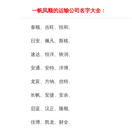
一帆风顺的运输公司名字大全：
泰顺、吉旺、恒和、
日安、佩凡、斯格、
速达、恒洋、铁润、
安通、安特、洋博、
龙富、方纳、丝特、
长帆、安捷、安余、
启蓝、汉正、隆顺、
佳博、凯龙、财全、