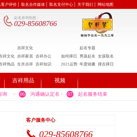
名客户评价
取名合作媒体
取名支付中心
关于我们
网站地图
起名咨询热线：
029-85608766
吉祥文化
起名专题
吉祥文化
吉祥家居
吉祥办公
如何择日
男孩起名
女孩取名
吉祥饰品
生肖吉祥
吉祥知识
2021运势
年度锦囊
择吉择日
吉祥用品
视频
咨询
06
沟通确认定名
07
起名服务结束
客户服务中心
029-85608766