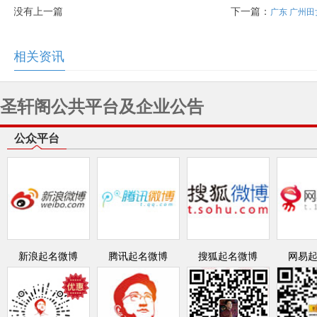
没有上一篇
下一篇：
广东 广州田
相关资讯
圣轩阁公共平台及企业公告
公众平台
新浪起名微博
腾讯起名微博
搜狐起名微博
网易