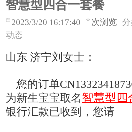
智慧型四合一套餐
2023/3/20 16:17:40
次浏览
分
动态
山东 济宁刘女士：
您的订单CN13323418730
智慧型四
为新生宝宝取名
银行汇款已收到，您请