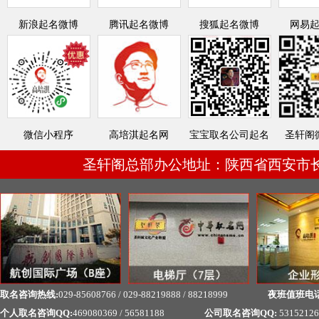
新浪起名微博
腾讯起名微博
搜狐起名微博
网易
微信小程序
高培淇起名网
宝宝取名公司起名
圣轩阁
圣轩阁总部办公地址：陕西省西安市长
取名咨询热线:
029-85608766 / 029-88219888 / 88218999
夜班值班电
个人取名咨询QQ:
469080369 / 56581188
公司取名咨询QQ:
53152126