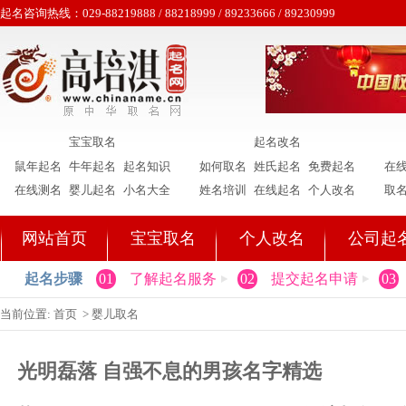
起名咨询热线：029-88219888 / 88218999 / 89233666 / 89230999
宝宝取名
起名改名
鼠年起名
牛年起名
起名知识
如何取名
姓氏起名
免费起名
在
在线测名
婴儿起名
小名大全
姓名培训
在线起名
个人改名
取
网站首页
宝宝取名
个人改名
公司起
起名步骤
01
了解起名服务
02
提交起名申请
03
当前位置:
首页
>
婴儿取名
光明磊落 自强不息的男孩名字精选