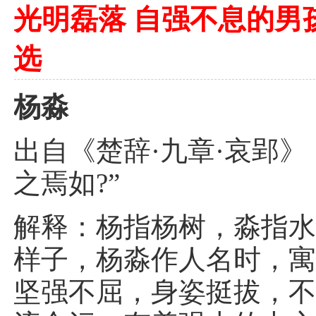
光明磊落 自强不息的男
选
杨淼
出自《楚辞·九章·哀郢》
之焉如?”
解释：杨指杨树，淼指
样子，杨淼作人名时，
坚强不屈，身姿挺拔，