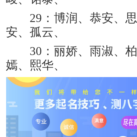
29：博润、恭安、思
安、孤云、
30：丽娇、雨淑、柏
嫣、熙华、