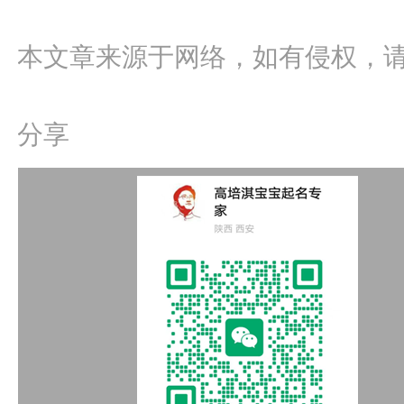
本文章来源于网络，如有侵权，
分享