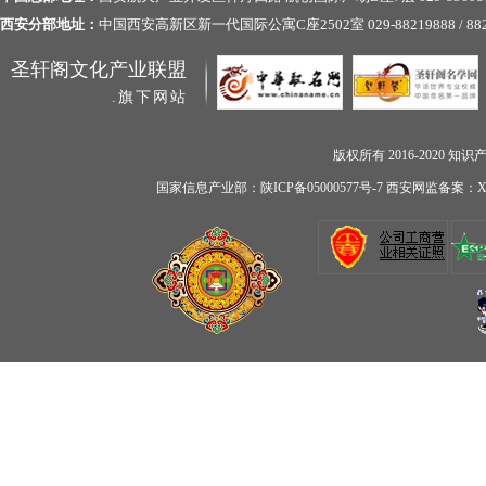
西安分部地址：
中国西安高新区新一代国际公寓C座2502室 029-88219888 / 882
圣轩阁文化产业联盟
.旗下网站
版权所有 2016-2020
知识
国家信息产业部：陕ICP备05000577号-7 西安网监备案：XA