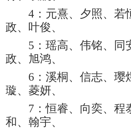
4：元熹、夕照、若
政、叶俊、
5：瑶高、伟铭、同
政、旭鸿、
6：溪桐、信志、璎
璇、菱妍、
7：恒睿、向奕、程
和、翰宇、