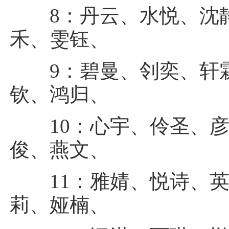
8：丹云、水悦、沈
禾、雯钰、
9：碧曼、刢奕、轩
钦、鸿归、
10：心宇、伶圣、彦
俊、燕文、
11：雅婧、悦诗、英
莉、娅楠、