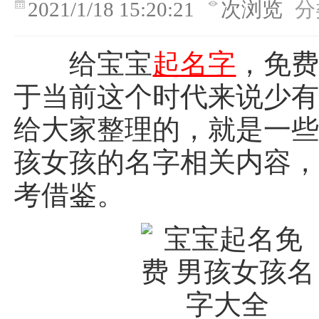
2021/1/18 15:20:21
次浏览
分
给宝宝
起名字
，免
于当前这个时代来说少
给大家整理的，就是一
孩女孩的名字相关内容
考借鉴。