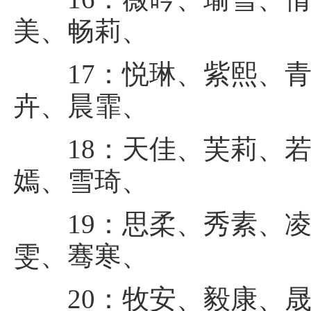
美、畅莉、
17：悦琳、紫熙、青
卉、晨霏、
18：天佳、芙莉、若
嫣、雪琦、
19：思柔、秀素、凌
雯、骞寒、
20：牧安、毅康、晟