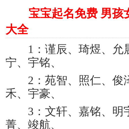
宝宝起名免费 男孩
大全
1：谨辰、琦煜、允
宁、宇铭、
2：苑智、照仁、俊
禾、宇豪、
3：文轩、嘉铭、明
菁、竣航、