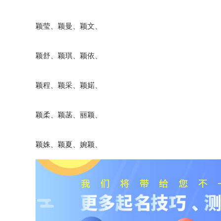
颖莹、颖曼、颖文、
颖舒、颖琪、颖依、
颖程、颖采、颖婼、
颖柔、颖菡、丽颖、
颖姝、颖夏、婉颖、