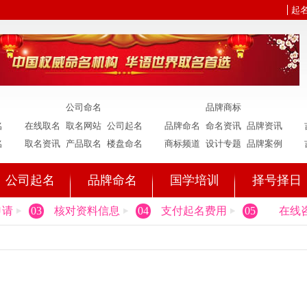
起
公司命名
品牌商标
名
在线取名
取名网站
公司起名
品牌命名
命名资讯
品牌资讯
名
取名资讯
产品取名
楼盘命名
商标频道
设计专题
品牌案例
公司起名
品牌命名
国学培训
择号择日
申请
03
核对资料信息
04
支付起名费用
05
在线