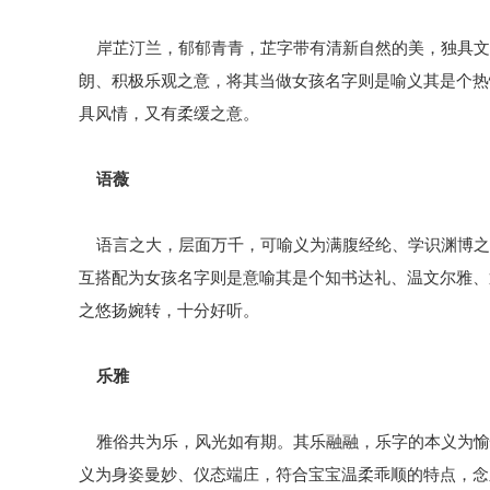
岸芷汀兰，郁郁青青，芷字带有清新自然的美，独具文
朗、积极乐观之意，将其当做女孩名字则是喻义其是个热
具风情，又有柔缓之意。
语薇
语言之大，层面万千，可喻义为满腹经纶、学识渊博之
互搭配为女孩名字则是意喻其是个知书达礼、温文尔雅、
之悠扬婉转，十分好听。
乐雅
雅俗共为乐，风光如有期。其乐融融，乐字的本义为愉
义为身姿曼妙、仪态端庄，符合宝宝温柔乖顺的特点，念