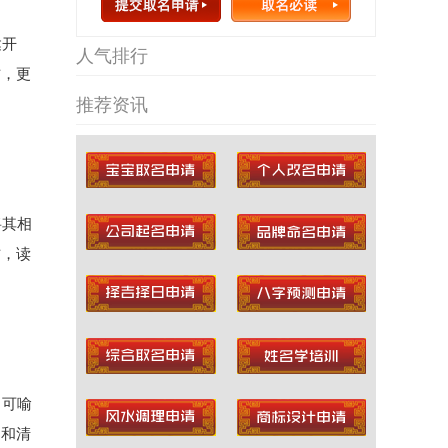
达开
人气排行
方，更
推荐资讯
将其相
方，读
，可喻
柔和清