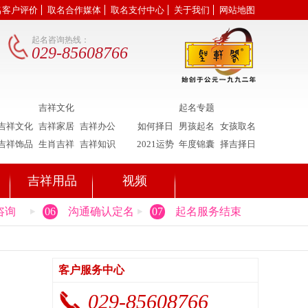
名客户评价
取名合作媒体
取名支付中心
关于我们
网站地图
起名咨询热线：
029-85608766
吉祥文化
起名专题
吉祥文化
吉祥家居
吉祥办公
如何择日
男孩起名
女孩取名
吉祥饰品
生肖吉祥
吉祥知识
2021运势
年度锦囊
择吉择日
吉祥用品
视频
咨询
06
沟通确认定名
07
起名服务结束
客户服务中心
029-85608766