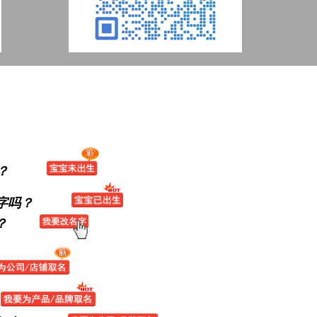
？
字吗？
？