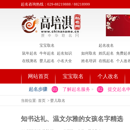
起名咨询热线：029-88219888 / 88218999
宝宝取名
起名改名
鼠年起名
牛年起名
起名知识
如何取名
姓氏起名
免费起
在线测名
婴儿起名
小名大全
姓名培训
在线起名
个人改
网站首页
宝宝取名
个人改名
起名步骤
01
了解起名服务
02
提交起名
当前位置:
首页
>
婴儿取名
知书达礼、温文尔雅的女孩名字精选