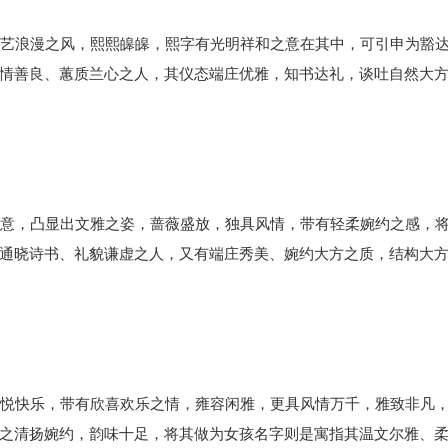
艺浪漫之风，熙熙皞皞，熙字有光明祥和之意在其中，可引申为豁
情善良、蕙质兰心之人，其仪态端庄优雅，知书达礼，谈吐自然大
意，凸显出文雅之姿，蔷薇盛放，独具风情，带有轻柔婉约之感，
通晓诗书、礼貌谦虚之人，又有端庄秀美、婉约大方之质，结构大
悦快乐，带有欣喜欢乐之情，雍容闲雅，更具风情万千，雅致非凡
之清扬婉约，韵味十足，将其做为女孩名字则是寓指其温文尔雅、