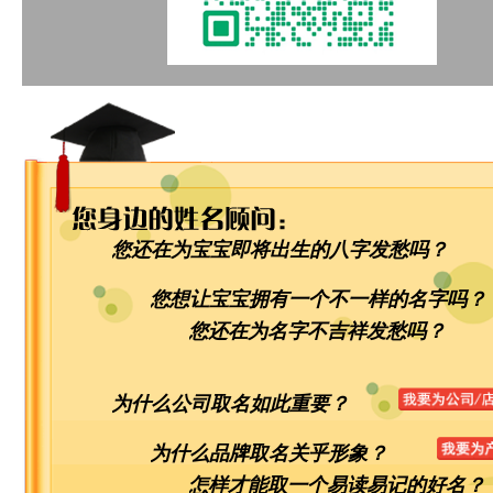
您还在为宝宝即将出生的八字发愁吗？
您想让宝宝拥有一个不一样的名字吗？
您还在为名字不吉祥发愁吗？
为什么公司取名如此重要？
为什么品牌取名关乎形象？
怎样才能取一个易读易记的好名？