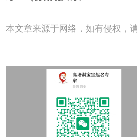
本文章来源于网络，如有侵权，