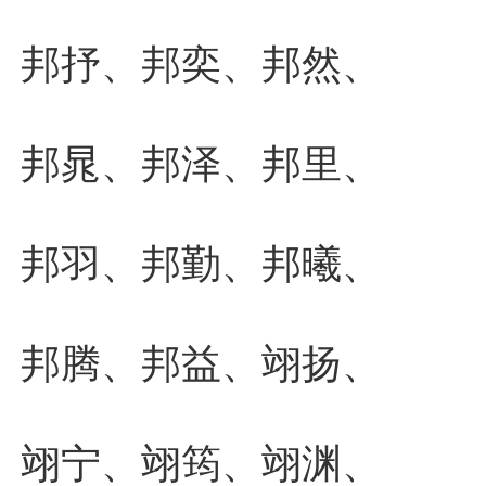
邦抒、邦奕、邦然、
邦晁、邦泽、邦里、
邦羽、邦勤、邦曦、
邦腾、邦益、翊扬、
翊宁、翊筠、翊渊、