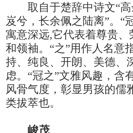
取自于楚辞中诗文“高
岌兮，长余佩之陆离”。“
寓意深远,它代表着尊贵、
和领袖。“之”用作人名意
持、纯良、开朗、美德、
虑。“冠之”文雅风趣，含
风骨气度，彰显男孩的儒
类拔萃也。
峻茂