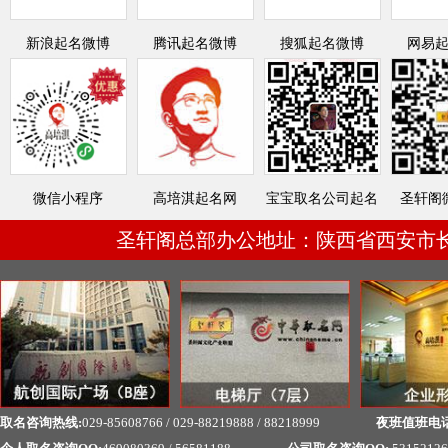
新浪起名微博
腾讯起名微博
搜狐起名微博
网易
微信小程序
高培淇起名网
宝宝取名公司起名
圣轩阁
圣轩阁总部办公地址：陕西省西安市长
取名咨询热线:
029-85608766 / 029-88219888 / 88218999
夜班值班电