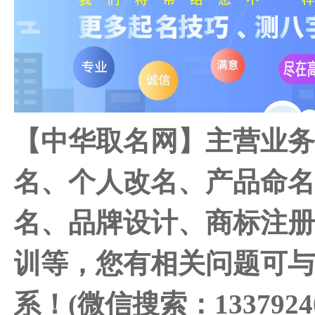
【中华取名网】主营业
名、个人改名、产品命
名、品牌设计、商标注
训等，您有相关问题可
系！(微信搜索：13379240