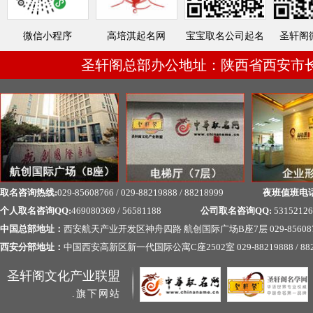
微信小程序
高培淇起名网
宝宝取名公司起名
圣轩阁
圣轩阁总部办公地址：陕西省西安市长
取名咨询热线:
029-85608766 / 029-88219888 / 88218999
夜班值班电
个人取名咨询QQ:
469080369 / 56581188
公司取名咨询QQ:
53152126
中国总部地址：
西安航天产业开发区神舟四路 航创国际广场B座7层 029-856087
西安分部地址：
中国西安高新区新一代国际公寓C座2502室 029-88219888 / 882
圣轩阁文化产业联盟
.旗下网站