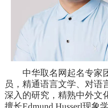
中华取名网起名专家团
员，精通语言文学、对语
深入的研究，精熟中外文
擅长Edmund Husserl现象学