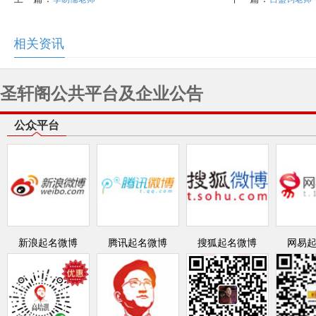
相关资讯
圣轩阁公共平台及企业公告
公众平台
新浪起名微博
腾讯起名微博
搜狐起名微博
网易