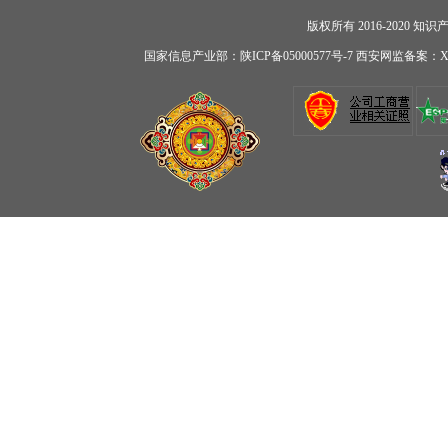
版权所有 2016-2020
知识
国家信息产业部：陕ICP备05000577号-7 西安网监备案：XA