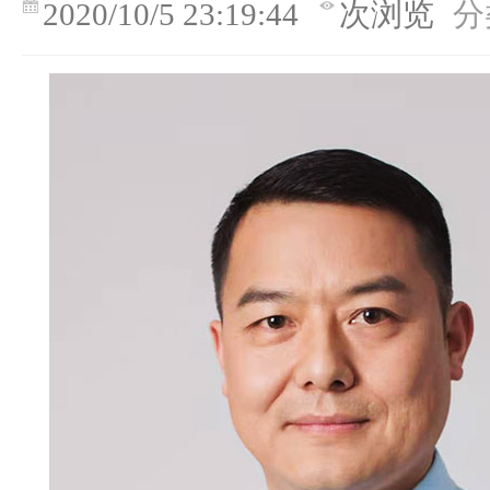
2020/10/5 23:19:44
次浏览
分