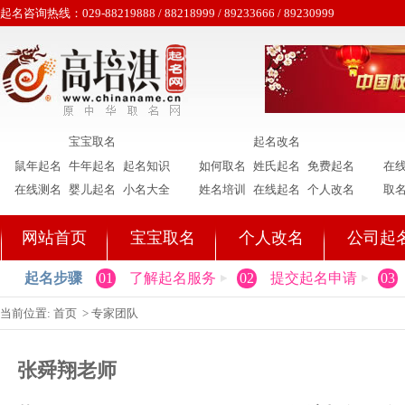
起名咨询热线：029-88219888 / 88218999 / 89233666 / 89230999
宝宝取名
起名改名
鼠年起名
牛年起名
起名知识
如何取名
姓氏起名
免费起名
在
在线测名
婴儿起名
小名大全
姓名培训
在线起名
个人改名
取
网站首页
宝宝取名
个人改名
公司起
起名步骤
01
了解起名服务
02
提交起名申请
03
当前位置:
首页
>
专家团队
张舜翔老师