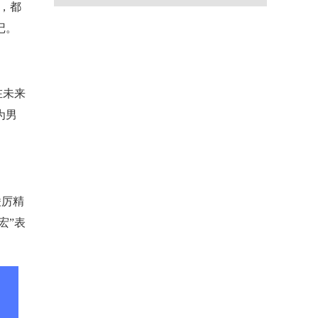
等，都
记。
在未来
为男
凌厉精
宏”表