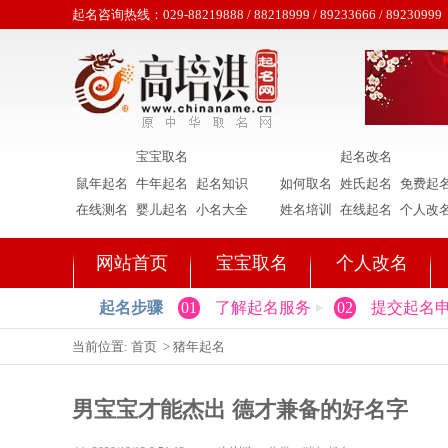
起名咨询热线：029-88219888 / 88218999 / 89233666 / 89230999
宝宝取名
起名改名
鼠年起名
牛年起名
起名知识
如何取名
姓氏起名
免费起
在线测名
婴儿起名
小名大全
姓名培训
在线起名
个人改
网站首页
宝宝取名
个人改名
起名步骤
01
了解起名服务
02
提交起名
当前位置:
首页
>
猪年起名
男宝宝才能杰出 德才兼备的好名字