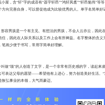
小屋，含“轩”字的成语有“器宇轩昂”“鸿轩凤翥”“轩昂魁伟”等
个方向完善自身，可以督促他成为比较优秀的人。单字名简单好
法，形容男孩是一个有主见、有想法的男孩，不会人云亦云，因此
信任，因此在人际关系以及工作上会有所裨益。名字整体的含义
，笔画少便于书写，常用字简单好理解。
一个叫做“颉”的人创造了文字，是一个非常有历史感的字，读起来
名可表达父母的愿望——希望他有上进心，努力创造美好生活。“
造恢弘事业的本领，大气而豪迈。