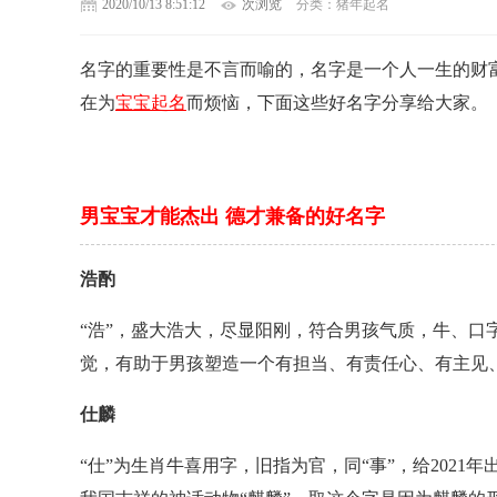
2020/10/13 8:51:12
次浏览
分类：猪年起名
名字的重要性是不言而喻的，名字是一个人一生的财
在为
宝宝起名
而烦恼，下面这些好名字分享给大家。
男宝宝才能杰出 德才兼备的好名字
浩酌
“浩”，盛大浩大，尽显阳刚，符合男孩气质，牛、口
觉，有助于男孩塑造一个有担当、有责任心、有主见
仕麟
“仕”为生肖牛喜用字，旧指为官，同“事”，给202