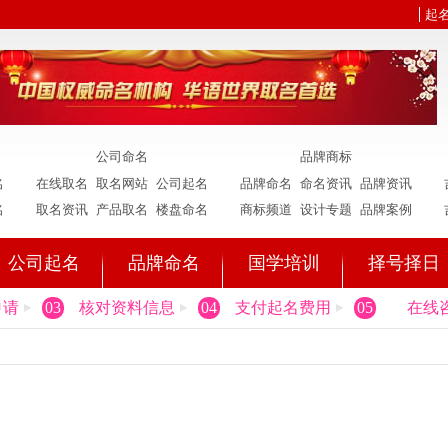
起
公司命名
品牌商标
名
在线取名
取名网站
公司起名
品牌命名
命名资讯
品牌资讯
名
取名资讯
产品取名
楼盘命名
商标频道
设计专题
品牌案例
公司起名
品牌命名
国学培训
择号择日
申请
03
核对资料信息
04
支付起名费用
05
在线