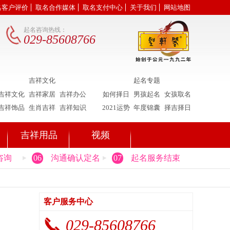
名客户评价
取名合作媒体
取名支付中心
关于我们
网站地图
起名咨询热线：
029-85608766
吉祥文化
起名专题
吉祥文化
吉祥家居
吉祥办公
如何择日
男孩起名
女孩取名
吉祥饰品
生肖吉祥
吉祥知识
2021运势
年度锦囊
择吉择日
吉祥用品
视频
咨询
06
沟通确认定名
07
起名服务结束
客户服务中心
029-85608766