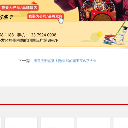
好名？
下一篇：
男孩光明磊落 别致温和的猪宝宝名字大全