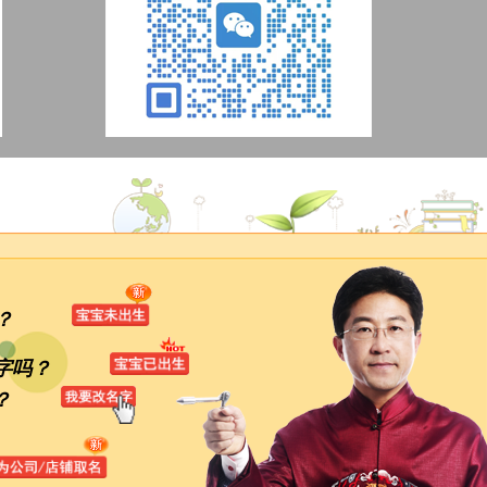
？
字吗？
？