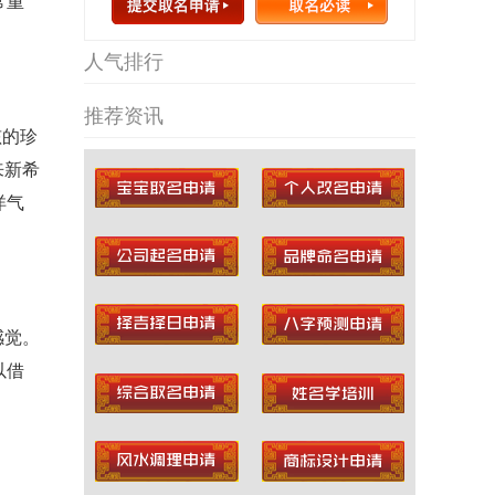
常重
人气排行
推荐资讯
孩的珍
来新希
洋气
感觉。
以借