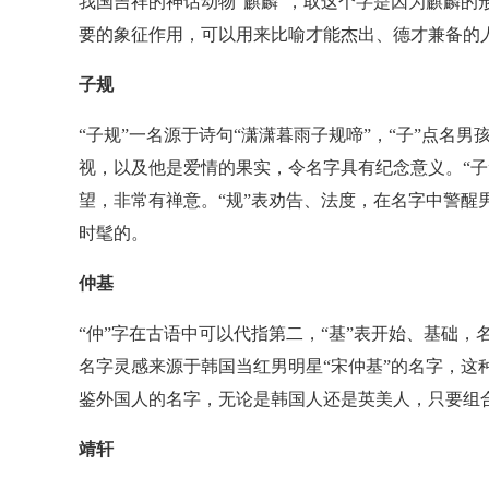
我国吉祥的神话动物“麒麟”，取这个字是因为麒麟的
要的象征作用，可以用来比喻才能杰出、德才兼备的
子规
“子规”一名源于诗句“潇潇暮雨子规啼”，“子”点
视，以及他是爱情的果实，令名字具有纪念意义。“子
望，非常有禅意。“规”表劝告、法度，在名字中警醒
时髦的。
仲基
“仲”字在古语中可以代指第二，“基”表开始、基础
名字灵感来源于韩国当红男明星“宋仲基”的名字，这
鉴外国人的名字，无论是韩国人还是英美人，只要组
靖轩