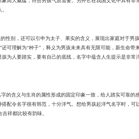
形象高大威猛，符合男孩气质需要。另外它在我国文化中具有非
人。
名男孩的性别，还可以引申为太子、果实的含义，展现出家庭对于男
”还可理解为“种子”，释义为男孩未来具有无限可能，新生命带
男孩为人要踏实，要有自己的底线，名字中蕴含人生提示是非常
，名字的含义与生肖的属性形成的固定印象一致，给人踏实可靠的
种搭配令名字很有韩范，十分洋气。想给男孩起洋气名字时，可
合吉祥都比较有韵味。