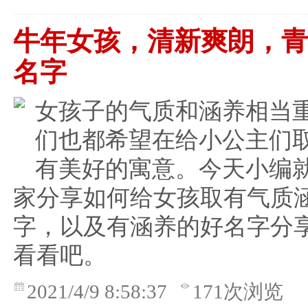
牛年女孩，清新爽朗，
名字
女孩子的气质和涵养相当
们也都希望在给小公主们
有美好的寓意。今天小编
家分享如何给女孩取有气质
字，以及有涵养的好名字分
看看吧。
2021/4/9 8:58:37
171次浏览