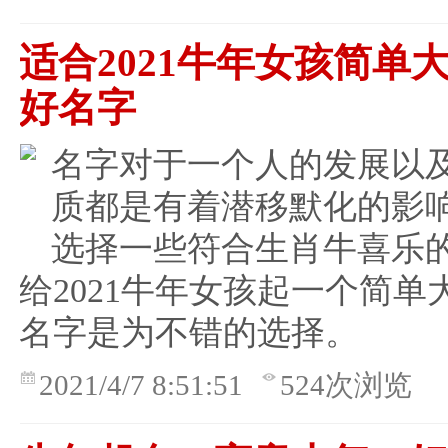
适合2021牛年女孩简单
好名字
名字对于一个人的发展以
质都是有着潜移默化的影
选择一些符合生肖牛喜乐
给2021牛年女孩起一个简单
名字是为不错的选择。
2021/4/7 8:51:51
524次浏览