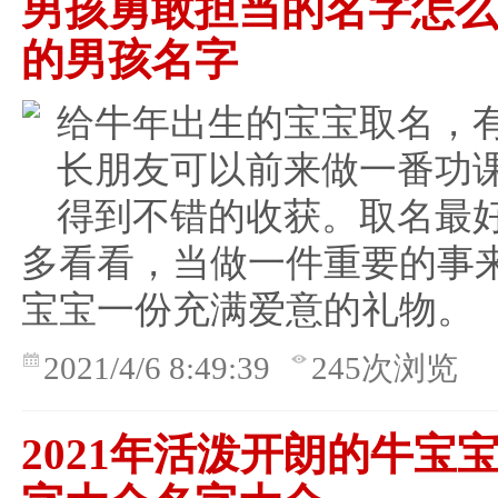
男孩勇敢担当的名字怎
的男孩名字
给牛年出生的宝宝取名，
长朋友可以前来做一番功
得到不错的收获。取名最
多看看，当做一件重要的事
宝宝一份充满爱意的礼物。
2021/4/6 8:49:39
245次浏览
2021年活泼开朗的牛宝