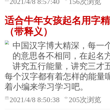
2021/4/8 8:57:40
156次浏览
适合牛年女孩起名用字
（带释义）
中国汉字博大精深，每一
的意思各不相同，在起名
讲究五行能量，讲究三才
每个汉字都有着怎样的能量
着小编来学习学习吧。
2021/4/8 8:50:38
205次浏览