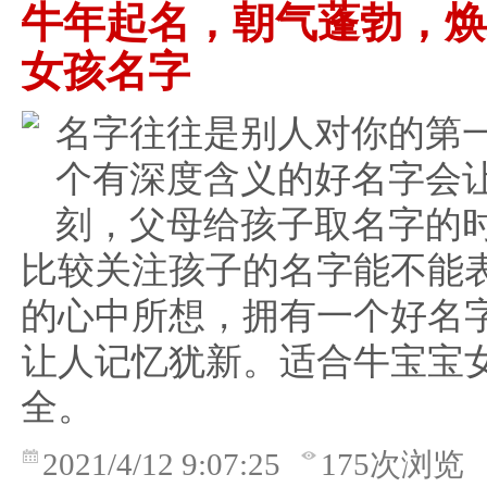
牛年起名，朝气蓬勃，
女孩名字
名字往往是别人对你的第
个有深度含义的好名字会
刻，父母给孩子取名字的
比较关注孩子的名字能不能
的心中所想，拥有一个好名
让人记忆犹新。适合牛宝宝
全。
2021/4/12 9:07:25
175次浏览