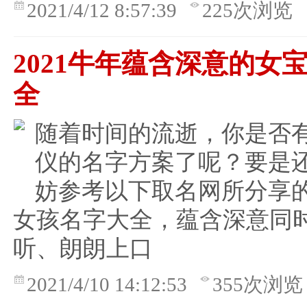
2021/4/12 8:57:39
225次浏览
2021牛年蕴含深意的女
全
随着时间的流逝，你是否
仪的名字方案了呢？要是
妨参考以下取名网所分享的2
女孩名字大全，蕴含深意同
听、朗朗上口
2021/4/10 14:12:53
355次浏览