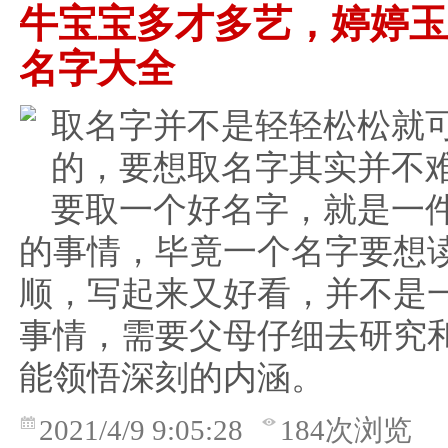
牛宝宝多才多艺，婷婷
名字大全
取名字并不是轻轻松松就
的，要想取名字其实并不
要取一个好名字，就是一
的事情，毕竟一个名字要想
顺，写起来又好看，并不是
事情，需要父母仔细去研究
能领悟深刻的内涵。
2021/4/9 9:05:28
184次浏览