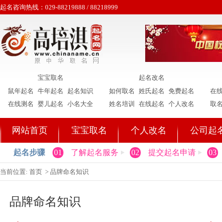
起名咨询热线：029-88219888 / 88218999
宝宝取名
起名改名
鼠年起名
牛年起名
起名知识
如何取名
姓氏起名
免费起名
在
在线测名
婴儿起名
小名大全
姓名培训
在线起名
个人改名
取
网站首页
宝宝取名
个人改名
公司起
起名步骤
01
了解起名服务
02
提交起名申请
03
当前位置:
首页
>
品牌命名知识
品牌命名知识