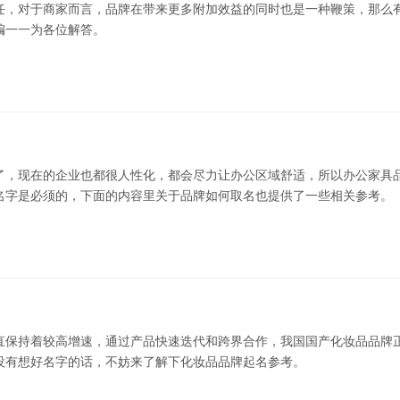
任，对于商家而言，品牌在带来更多附加效益的同时也是一种鞭策，那么
编一一为各位解答。
了，现在的企业也都很人性化，都会尽力让办公区域舒适，所以办公家具
名字是必须的，下面的内容里关于品牌如何取名也提供了一些相关参考。
直保持着较高增速，通过产品快速迭代和跨界合作，我国国产化妆品品牌
没有想好名字的话，不妨来了解下化妆品品牌起名参考。