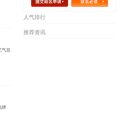
人气排行
推荐资讯
艺气息
品牌