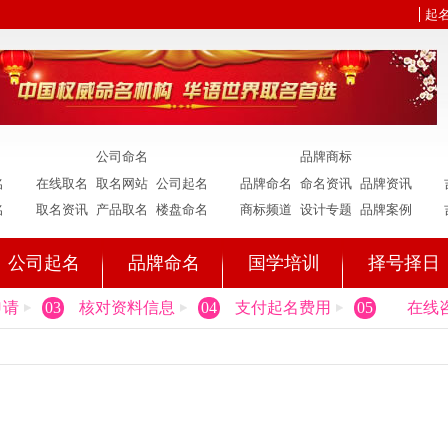
起
公司命名
品牌商标
名
在线取名
取名网站
公司起名
品牌命名
命名资讯
品牌资讯
名
取名资讯
产品取名
楼盘命名
商标频道
设计专题
品牌案例
公司起名
品牌命名
国学培训
择号择日
申请
03
核对资料信息
04
支付起名费用
05
在线