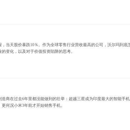
报，当天股价暴跌10％。作为全球零售行业营收最高的公司，沃尔玛到底
业的变化，以及对于价值投资陷阱的思考。
他制造商在过去6年里都没能做到的壮举：超越三星成为印度最大的智能手机
，更何况小米3年前才开始销售手机。