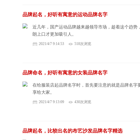
品牌起名，好听有寓意的运动品牌名字
近几年，国产运动品牌越来越领导市场，趁着这个趋势
朗上口才更加吸引人。
2021/4/7 9:14:53
518次浏览
品牌命名，好听有寓意的女装品牌名字
在给服装店起品牌名字时，首先要注意的就是品牌名字
享给大家。
2021/4/7 9:13:09
430次浏览
品牌起名，比较出名的布艺沙发品牌名字精选