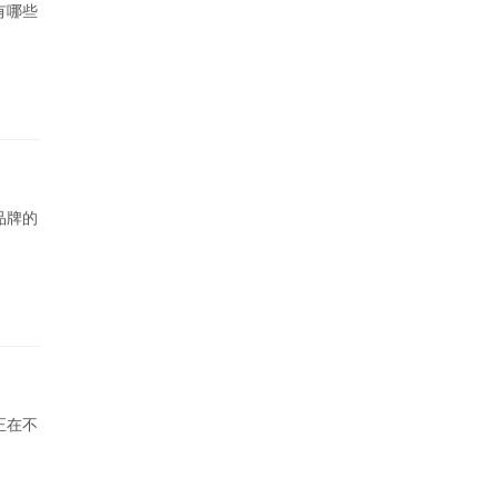
有哪些
品牌的
正在不