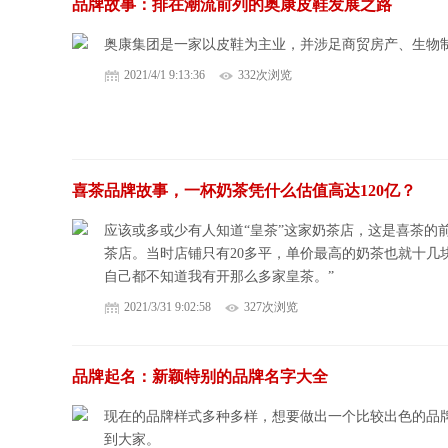
品牌故事：排在潮流前列的奥康皮鞋发展之路
奥康集团是一家以皮鞋为主业，并涉足商贸房产、生物
2021/4/1 9:13:36
332次浏览
喜茶品牌故事，一杯奶茶凭什么估值高达120亿？
应该或多或少有人知道“皇茶”这家奶茶店，这是喜茶的前身
茶店。当时店铺只有20多平，单价最高的奶茶也就十几
自己都不知道我有开那么多家皇茶。”
2021/3/31 9:02:58
327次浏览
品牌起名：新颖特别的品牌名字大全
现在的品牌样式多种多样，想要做出一个比较出色的品
到大家。