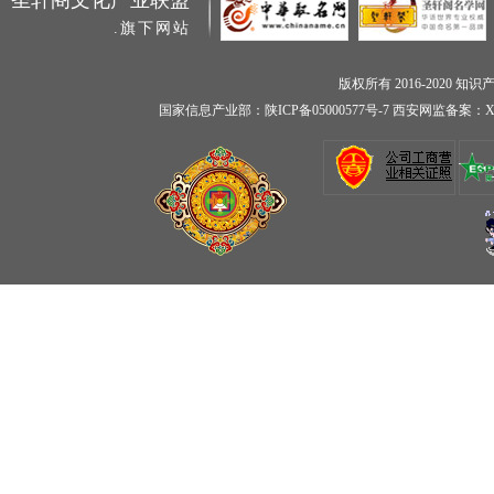
圣轩阁文化产业联盟
.旗下网站
版权所有 2016-2020
知识
国家信息产业部：陕ICP备05000577号-7 西安网监备案：XA