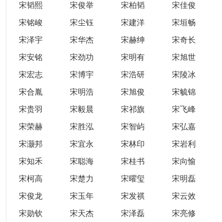
宋韬熙
宋俊举
宋柏韬
宋佳俊
宋铭峻
宋尘钰
宋建洋
宋垣畅
宋泽宇
宋华杰
宋赫绅
宋奇长
宋安铭
宋劲功
宋明有
宋旭世
宋宏志
宋博宇
宋浩研
宋陵冰
宋合胤
宋明浩
宋旭俊
宋毓锦
宋贵羽
宋毅晨
宋祁旗
宋飞峰
宋荣赫
宋胜泓
宋智屿
宋弘嘉
宋灏邦
宋宜永
宋林印
宋岩利
宋知禾
宋聪海
宋桂书
宋向愉
宋柯高
宋楚力
宋曜玺
宋明磊
宋俊龙
宋玉年
宋发祺
宋云效
宋勋钦
宋天杰
宋泽磊
宋亮修