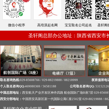
微信小程序
高培淇起名网
宝宝取名公司起名
圣轩阁
圣轩阁总部办公地址：陕西省西安市长
取名咨询热线:
029-85608766 / 029-88219888 / 88218999
夜班值班电
个人取名咨询QQ:
469080369 / 56581188
公司取名咨询QQ:
53152126
中国总部地址：
西安航天产业开发区神舟四路 航创国际广场B座7层 029-856087
西安分部地址：
中国西安高新区新一代国际公寓C座2502室 029-88219888 / 882