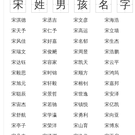
宋姓男孩名
宋淇德
宋丞吉
宋文彦
宋海浩
宋天予
宋仁予
宋高运
宋立墙
宋风佳
宋好嘉
宋名郁
宋生杰
宋瑞文
宋俊飇
宋周昱
宋浩鹏
宋达钰
宋容家
宋凯天
宋云平
宋毅思
宋时锦
宋顺方
宋鸿筠
宋旭元
宋轩毅
宋榕钊
宋嘉邦
宋聪辰
宋景哲
宋世逸
宋安泽
宋宙杰
宋若驰
宋镇悦
宋亿凯
宋舒航
宋学瀛
宋勇利
宋向亚
宋亭子
宋荣洋
宋山育
宋博东