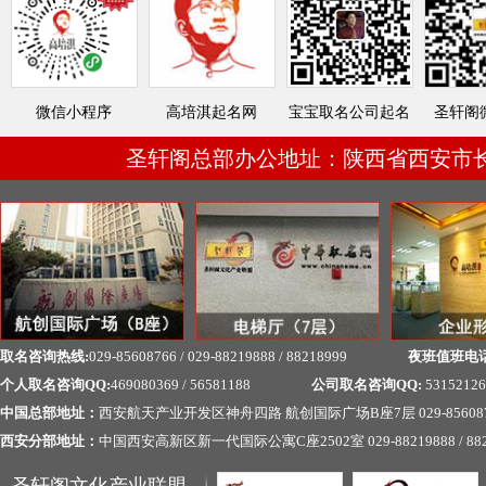
微信小程序
高培淇起名网
宝宝取名公司起名
圣轩阁
圣轩阁总部办公地址：陕西省西安市长
取名咨询热线:
029-85608766 / 029-88219888 / 88218999
夜班值班电
个人取名咨询QQ:
469080369 / 56581188
公司取名咨询QQ:
53152126
中国总部地址：
西安航天产业开发区神舟四路 航创国际广场B座7层 029-856087
西安分部地址：
中国西安高新区新一代国际公寓C座2502室 029-88219888 / 882