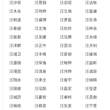
汪汐容
汪昱颢
汪启谊
汪达钦
汪木永
汪玮烨
汪立旭
汪盈健
汪程迹
汪威博
汪梦磊
汪壮涛
汪春骏
汪文海
汪欣烊
汪梓余
汪振新
汪东建
汪泓腾
汪永雄
汪泽辉
汪正中
汪昊洹
汪月钊
汪浦卫
汪丰锋
汪富锴
汪缘旭
汪盛德
汪琛逸
汪铭烨
汪益昕
汪瑾思
汪清泉
汪河烨
汪成容
汪翔永
汪承文
汪俊宇
汪锦晴
汪国俊
汪泓阳
汪磊宏
汪玺彦
汪城厉
汪豪世
汪睿柯
汪昊彪
汪翰炫
汪棋若
汪生发
汪宁荃