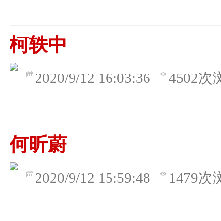
柯轶中
2020/9/12 16:03:36
4502次
何昕蔚
2020/9/12 15:59:48
1479次