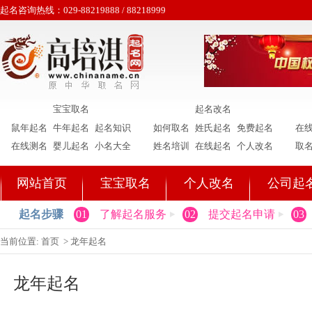
起名咨询热线：029-88219888 / 88218999
宝宝取名
起名改名
鼠年起名
牛年起名
起名知识
如何取名
姓氏起名
免费起名
在
在线测名
婴儿起名
小名大全
姓名培训
在线起名
个人改名
取
网站首页
宝宝取名
个人改名
公司起
起名步骤
01
了解起名服务
02
提交起名申请
03
当前位置:
首页
>
龙年起名
龙年起名