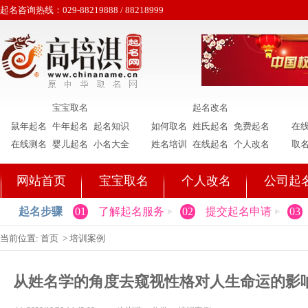
起名咨询热线：029-88219888 / 88218999
宝宝取名
起名改名
鼠年起名
牛年起名
起名知识
如何取名
姓氏起名
免费起名
在
在线测名
婴儿起名
小名大全
姓名培训
在线起名
个人改名
取
网站首页
宝宝取名
个人改名
公司起
起名步骤
01
了解起名服务
02
提交起名申请
03
当前位置:
首页
>
培训案例
从姓名学的角度去窥视性格对人生命运的影